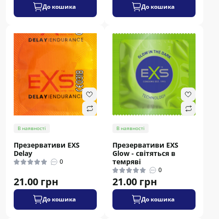
До кошика
До кошика
В наявності
В наявності
Презервативи EXS
Презервативи EXS
Delay
Glow - світяться в
темряві
0
0
21.00 грн
21.00 грн
До кошика
До кошика