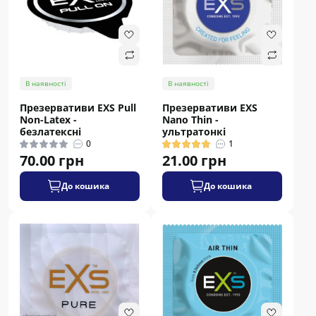
В наявності
В наявності
Презервативи EXS Pull
Презервативи EXS
Non-Latex -
Nano Thin -
безлатексні
ультратонкі
0
1
70.00 грн
21.00 грн
До кошика
До кошика