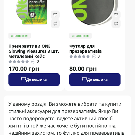
В наявності
В наявності
Презервативи ONE
Футляр для
Glowing Pleasures 3 шт.
презервативів
металевий кейс
0
0
170.00 грн
80.00 грн
До кошика
До кошика
У даному розділі Ви зможете вибрати та купити
стильні аксесуари для презервативів. Якщо Ви
часто подорожуєте, ведете активний спосіб
життя і в той же час хочете бути постійно під
надійним захистом, то футляр для презервативів