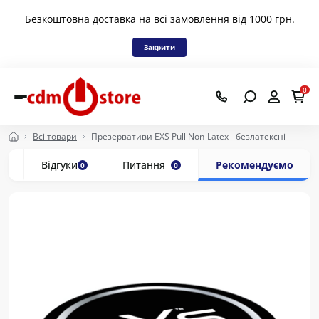
Безкоштовна доставка на всі замовлення від 1000 грн.
Закрити
0
Всі товари
Презервативи EXS Pull Non-Latex - безлатексні
ки
Відгуки
Питання
Рекомендуємо
0
0