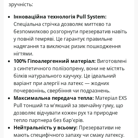
зручність:
Інноваційна технологія Pull System:
Спеціальна стрічка дозволяє миттєво та
безпомилково розгорнути презерватив навіть
у повній темряві. Це гарантує правильне
надягання та виключає ризик пошкодження
нігтями.
100% Гіпоалергенний матеріал:
Виготовлені
з синтетичного поліізопрену, вони не містять
білків натурального каучуку. Це ідеальний
варіант при алергії на латекс — жодних
почервонінь, свербіння чи подразнень.
Максимальна передача тепла:
Матеріал EXS
Pull тонший та м'якший за звичайну гуму, що
дозволяє відчувати кожен рух та природне
тепло партнера без бар'єрів.
Нейтральність у всьому:
Презервативи не
мають специфічного запаху чи смаку латексу.