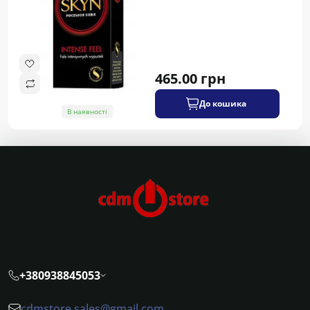
465.00 грн
До кошика
В наявності
+380938845053
cdmstore.sales@gmail.com