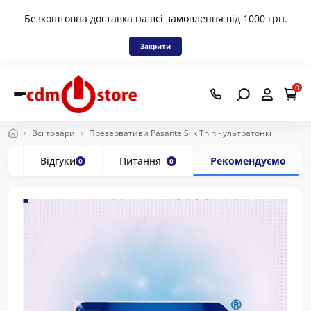
Безкоштовна доставка на всі замовлення від 1000 грн.
Закрити
0
Всі товари
Презервативи Pasante Silk Thin - ультратонкі
с
Відгуки
Питання
Рекомендуємо
0
0