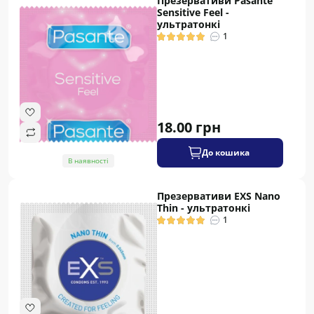
Презервативи Pasante
Sensitive Feel -
ультратонкі
1
18.00 грн
До кошика
В наявності
Презервативи EXS Nano
Thin - ультратонкі
1