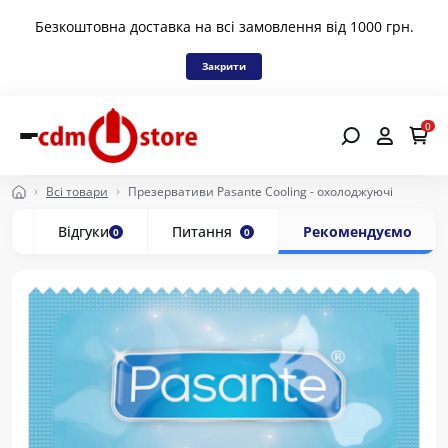
Безкоштовна доставка на всі замовлення від 1000 грн.
Закрити
0
Всі товари
Презервативи Pasante Cooling - охолоджуючі
с
Відгуки
Питання
Рекомендуємо
0
0