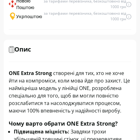
Новою
за тарифами перевізника, безкоштовкно від
1000 грн
Поштою
за тарифами перевізника, безкоштовкно від
Укрпоштою
1000 грн
Опис
ONE Extra Strong
створені для тих, хто не хоче
йти на компроміси, коли мова йде про захист. Це
найміцніша модель у лінійці ONE, розроблена
спеціально для того, щоб ви могли повністю
розслабитися та насолоджуватися процесом,
маючи 100% впевненість у надійності виробу.
Чому варто обрати ONE Extra Strong?
Підвищена міцність:
Завдяки трохи
збільшеній товщині стінок, ці презервативи