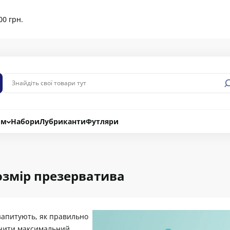
00 грн.
ом
Набори
Лубриканти
Футляри
озмір презерватива
 запитують, як правильно
ечити максимальний