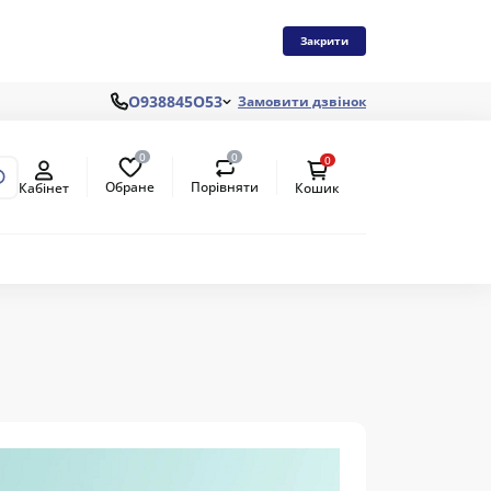
Закрити
О938845О53
Замовити дзвінок
0
0
0
Обране
Порівняти
Кабінет
Кошик