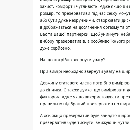
захист, комфорт і чутливість. Адже якщо Ви
розмір, то презервативи під час сексу можут
або бути дуже незручними, створювати дис
відображається на досягнення оргазму та 
Вас та Вашої партнерки. Щоб уникнути неба
вибору презервативів, а особливо їхнього ро
дуже серйозно.
На що потрібно звернути увагу?
При вимірі необхідно звернути увагу на ши
Довжину статевого члена потрібно вимірюват
до кінчика. Є також думка, що вимірювати 
фактором. Адже якщо використовувати презе
правильно підібраний презерватив по ширин
А ось якщо презерватив буде занадто широк
презерватив буде тиснути, знижуючи чутлив