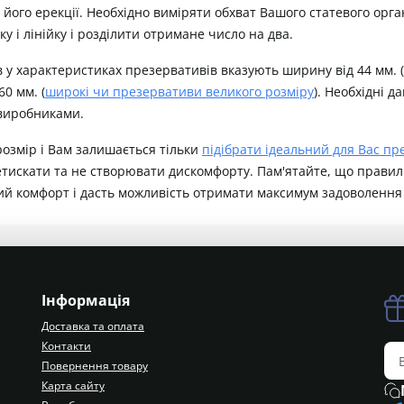
ого ерекції. Необхідно виміряти обхват Вашого статевого орган
у і лінійку і розділити отримане число на два.
в у характеристиках презервативів вказують ширину від 44 мм. (
60 мм. (
широкі чи презервативи великого розміру
). Необхідні д
 виробниками.
 розмір і Вам залишається тільки
підібрати ідеальний для Вас пр
еретискати та не створювати дискомфорту. Пам'ятайте, що прави
ий комфорт і дасть можливість отримати максимум задоволення 
Інформація
Доставка та оплата
Контакти
Повернення товару
Карта сайту