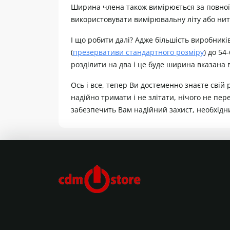
Ширина члена також вимірюється за повної й
використовувати вимірювальну літу або нитк
І що робити далі? Адже більшість виробникі
(
презервативи стандартного розміру
) до 54-
розділити на два і це буде ширина вказана
Ось і все, тепер Ви достеменно знаєте свій
надійно тримати і не злітати, нічого не п
забезпечить Вам надійний захист, необхідн