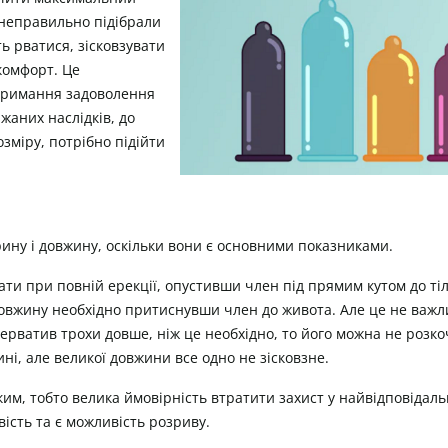
 неправильно підібрали
ь рватися, зісковзувати
комфорт. Це
отримання задоволення
жаних наслідків, до
зміру, потрібно підійти
рину і довжину, оскільки вони є основними показниками.
и при повній ерекції, опустивши член під прямим кутом до тіла 
довжину необхідно притиснувши член до живота. Але це не важл
рватив трохи довше, ніж це необхідно, то його можна не розко
і, але великої довжини все одно не зісковзне.
им, тобто велика ймовірність втратити захист у найвідповідаль
ість та є можливість розриву.