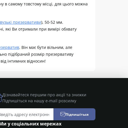
у в самому товстому місці, для цього можна
вузькі презервативи
), 50-52 мм.
ані, які Ви отримали при вимірі обхвату
езерватив
. Він має бути вільним, але
льно підібраний розмір презервативу
від інтимних відносин!
Дізнавайтеся першим про акції та знижки
Підпишіться на нашу e-mail розсилку
Підпишіться
Ми у соціальних мережах